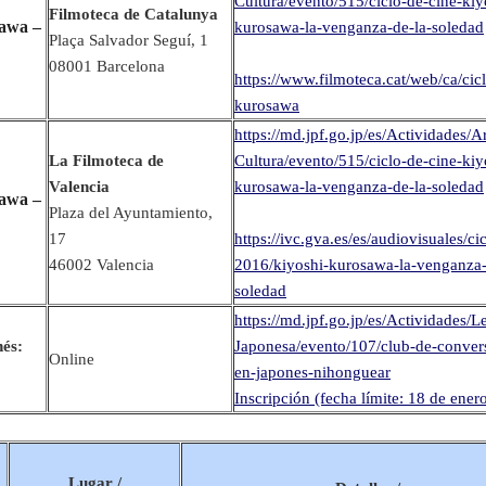
Cultura/evento/515/ciclo-de-cine-kiy
Filmoteca de Catalunya
sawa –
kurosawa-la-venganza-de-la-soledad
Plaça Salvador Seguí, 1
08001 Barcelona
https://www.filmoteca.cat/web/ca/cicl
kurosawa
https://md.jpf.go.jp/es/Actividades/A
La Filmoteca de
Cultura/evento/515/ciclo-de-cine-kiy
Valencia
kurosawa-la-venganza-de-la-soledad
sawa –
Plaza del Ayuntamiento,
17
https://ivc.gva.es/es/audiovisuales/ci
46002 Valencia
2016/kiyoshi-kurosawa-la-venganza-
soledad
https://md.jpf.go.jp/es/Actividades/
nés:
Japonesa/evento/107/club-de-conver
Online
en-japones-nihonguear
Inscripción (fecha límite: 18 de ener
Lugar /