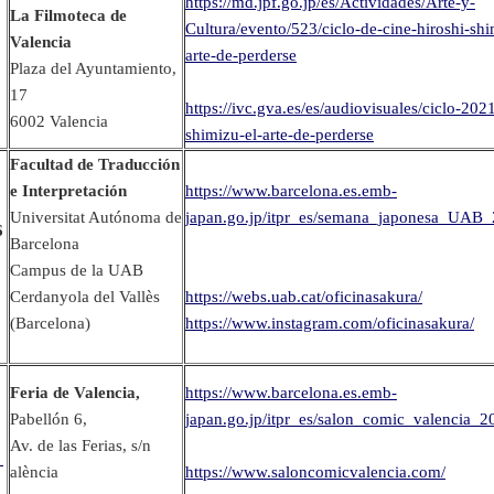
https://md.jpf.go.jp/es/Actividades/Arte-y-
La Filmoteca de
Cultura/evento/523/ciclo-de-cine-hiroshi-shi
Valencia
arte-de-perderse
Plaza del Ayuntamiento,
17
https://ivc.gva.es/es/audiovisuales/ciclo-2021
6002 Valencia
shimizu-el-arte-de-perderse
Facultad de Traducción
e Interpretación
https://www.barcelona.es.emb-
Universitat Autónoma de
japan.go.jp/itpr_es/semana_japonesa_UAB_
6
Barcelona
Campus de la UAB
Cerdanyola del Vallès
https://webs.uab.cat/oficinasakura/
(Barcelona)
https://www.instagram.com/oficinasakura/
Feria de Valencia,
https://www.barcelona.es.emb-
Pabellón 6,
japan.go.jp/itpr_es/
salon_comic_valencia_2
Av. de las Ferias, s/n
・
alència
https://www.saloncomicvalencia.com/