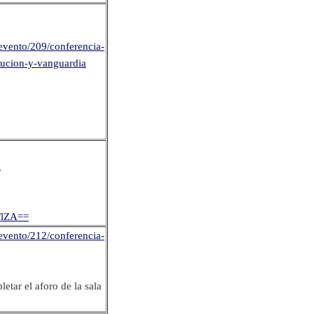
/evento/209/conferencia-
lucion-y-vanguardia
l
FlZA==
/evento/212/conferencia-
etar el aforo de la sala