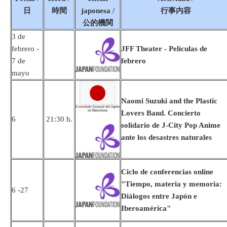
日
時間
japonesa /
行事内容
公的機関
3 de
febrero -
JFF Theater - Películas de
7 de
febrero
mayo
Naomi Suzuki and the Plastic
Lovers Band. Concierto
6
21:30 h.
solidario de J-City Pop Anime
ante los desastres naturales
Ciclo de conferencias online
"Tiempo, materia y memoria:
6 -27
Diálogos entre Japón e
Iberoamérica"