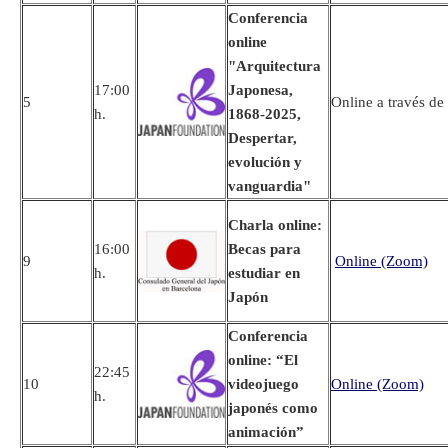
Conferencia
online
"Arquitectura
17:00
Japonesa,
5
Online a través de
h.
1868-2025,
Despertar,
evolución y
vanguardia"
Charla online:
16:00
Becas para
9
Online (Zoom)
h.
estudiar en
Japón
Conferencia
online: “El
22:45
10
videojuego
Online (Zoom)
h.
japonés como
animación”