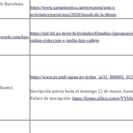
02 Barcelona
https://www.santamonica.cat/es/exposicions-i-
activitats/exposicions/2026/lassalt-de-la-illusio
https://md.jpf.go.jp/es/Actividades/Estudios-Japoneses
.google.com/kqs-
online-coleccion-y-jardin-luis-vallejo
https://www.es.emb-japan.go.jp/itpr_ja/11_000001_01
 Teams)
Inscripción previa hasta el domingo 22 de marzo, hasta
Enlace de inscripción:
https://forms.office.com/r/YVh