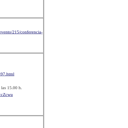
/evento/215/conferencia-
397.html
 las 15.00 h.
9ccZcwu