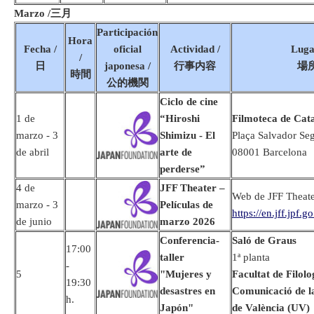
Marzo /三月
Participación
Hora
Fecha /
oficial
Actividad /
Luga
/
日
japonesa /
行事内容
場
時間
公的機関
Ciclo de cine
1 de
“Hiroshi
Filmoteca de Cat
marzo - 3
Shimizu - El
Plaça Salvador Seg
de abril
arte de
08001 Barcelona
perderse”
4 de
JFF Theater –
Web de JFF Theate
marzo - 3
Películas de
https://en.jff.jpf.go
de junio
marzo 2026
Conferencia-
Saló de Graus
17:00
taller
1ª planta
-
5
"Mujeres y
Facultat de Filolo
19:30
desastres en
Comunicació de la
h.
Japón"
de València (UV)