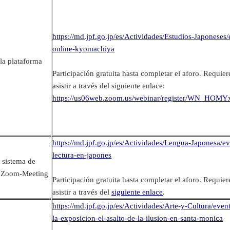
https://md.jpf.go.jp/es/Actividades/Estudios-Japoneses
online-kyomachiya
 la plataforma
Participación gratuita hasta completar el aforo. Requier
asistir a través del siguiente enlace:
https://us06web.zoom.us/webinar/register/WN_H
https://md.jpf.go.jp/es/Actividades/Lengua-Japonesa/e
lectura-en-japones
l sistema de
s Zoom-Meeting
Participación gratuita hasta completar el aforo. Requier
asistir a través del
siguiente enlace
.
https://md.jpf.go.jp/es/Actividades/Arte-y-Cultura/ev
la-exposicion-el-asalto-de-la-ilusion-en-santa-monica