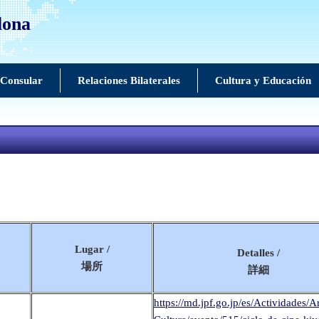
lona
 Consular
Relaciones Bilaterales
Cultura y Educación
Lugar /
Detalles /
場所
詳細
https://md.jpf.go.jp/es/Actividades/A