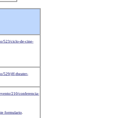
to/523/ciclo-de-cine-
o/529/jff-theater-
/evento/210/conferencia-
ste formulario
.