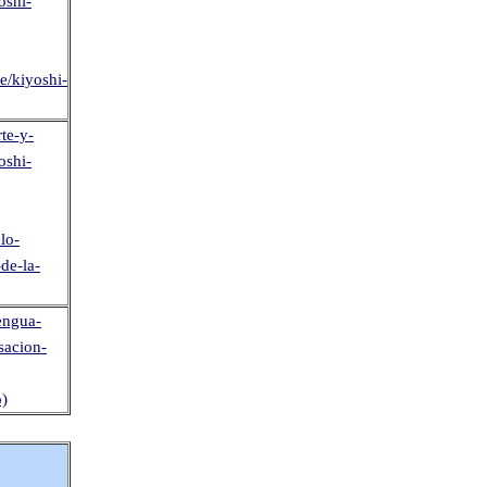
oshi-
e/kiyoshi-
rte-y-
oshi-
clo-
de-la-
Lengua-
sacion-
o)