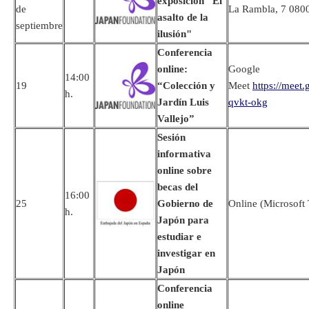
exposición "El
de
La Rambla, 7 080
asalto de la
septiembre
ilusión"
Conferencia
online:
Google
14:00
19
“Colección y
Meet
https://meet
h.
Jardín Luis
qvkt-okg
Vallejo”
Sesión
informativa
online sobre
becas del
16:00
25
Gobierno de
Online (Microsoft
h.
Japón para
estudiar e
investigar en
Japón
Conferencia
online