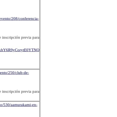
/evento/208/conferencia-
e inscripción previa para
OMYxhY6R9yCorytE0YTNQ
vento/250/club-de-
e inscripción previa para
ento/530/aamurakami-en-