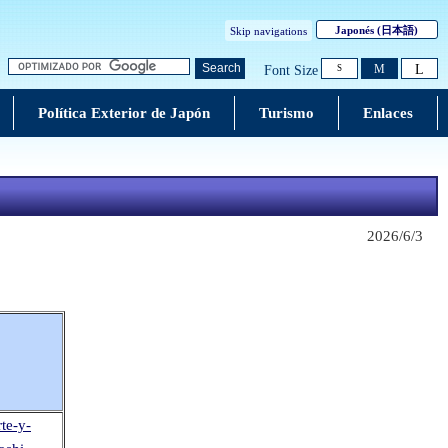
Japonés
(日本語)
Skip navigations
L
Search
M
Font Size
S
Política Exterior de Japón
Turismo
Enlaces
2026/6/3
rte-y-