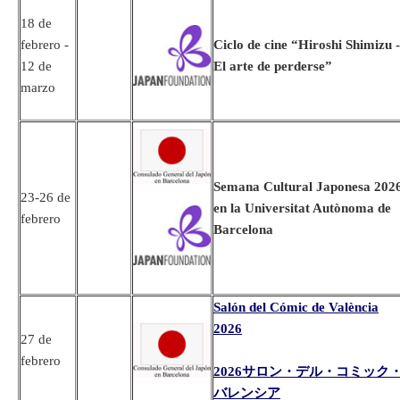
18 de
febrero -
Ciclo de cine “Hiroshi Shimizu -
12 de
El arte de perderse”
marzo
Semana Cultural Japonesa 202
23-26 de
en la Universitat Autònoma de
febrero
Barcelona
Salón del Cómic de València
202
6
27 de
febrero
2026サロン・デル・コミック
バレンシア