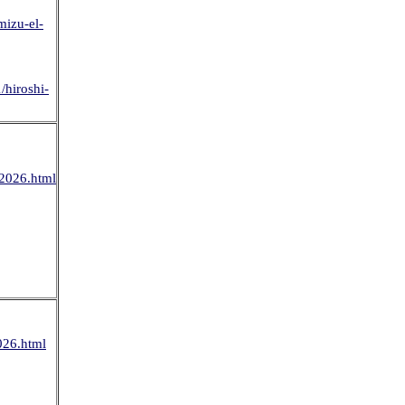
mizu-el-
/hiroshi-
2026.html
026.html