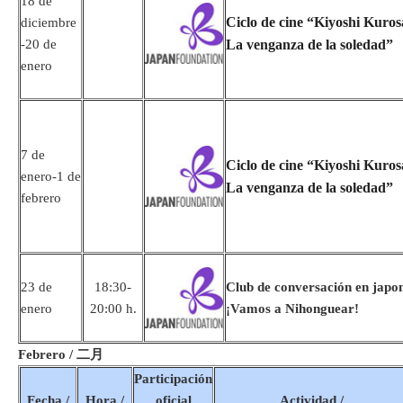
18 de
Ciclo de cine “Kiyoshi Kuro
diciembre
-20 de
La venganza de la soledad”
enero
7 de
Ciclo de cine “Kiyoshi Kuro
enero-1 de
La venganza de la soledad”
febrero
23 de
18:30-
Club de conversación en japo
enero
20:00 h.
¡Vamos a Nihonguear!
Febrero / 二月
Participación
Fecha /
Hora /
oficial
Actividad /