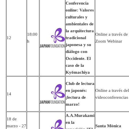
Conferencia
online: Valores
culturales y
ambientales de
la arquitectura
18:00
Online a través de
12
tradicional
h
Zoom Webinar
japonesa y su
diálogo con
Occidente. El
caso de la
Kyōmachiya
Club de lectura
en japonés:
Online a través de
14
¡lectura de
videoconferencia
marzo!
A.A.Murakami
18 de
en la
marzo - 27
Santa Mònica