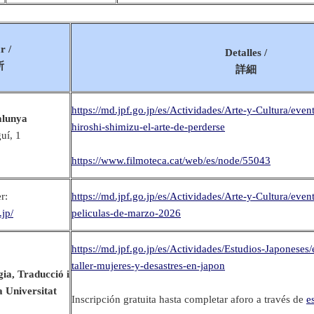
r /
Detalles /
所
詳細
https://md.jpf.go.jp/es/Actividades/Arte-y-Cultura/even
alunya
hiroshi-shimizu-el-arte-de-perderse
uí, 1
https://www.filmoteca.cat/web/es/node/55043
r:
https://md.jpf.go.jp/es/Actividades/Arte-y-Cultura/event
.jp/
peliculas-de-marzo-2026
https://md.jpf.go.jp/es/Actividades/Estudios-Japoneses
taller-mujeres-y-desastres-en-japon
gia, Traducció i
 Universitat
Inscripción gratuita hasta completar aforo a través de
e