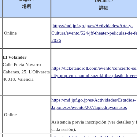
Detalles /
場所
詳細
https://md.jpf.go.jp/es/Actividades/Arte-y-
Online
Cultura/evento/524/jff-theater-peliculas-de-f
2026
El Volander
Calle Poeta Navarro
https://ticketandroll.com/evento/concierto-so
Cabanes, 25, L'Olivareta
city-pop-con-naomi-suzuki-the-plastic-lover
46018, Valencia
https://md.jpf.go.jp/es/Actividades/Estudios-
Japoneses/evento/207/lapiedraysususos
Online
Asistencia previa inscripción (ver detalles y
cada sesión).