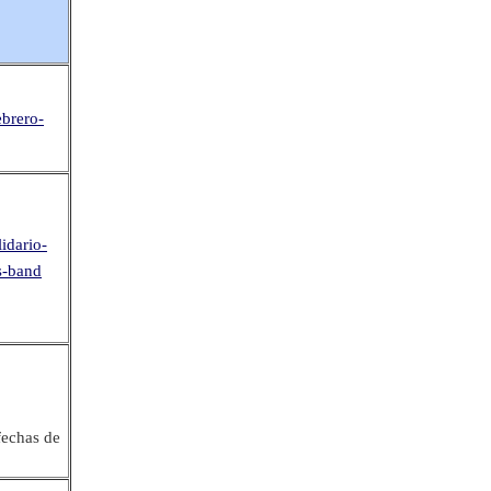
ebrero-
lidario-
s-band
 fechas de