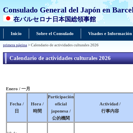
Consulado General del Japón en Barce
在バルセロナ日本国総領事館
Inicio
Sobre el Consulado
Visados e Información
primera página
> Calendario de actividades culturales 2026
Calendario de actividades culturales 2026
Enero / 一月
Participación
Fecha /
Hora /
oficial
Actividad /
日
時間
japonesa /
行事内容
公的機関