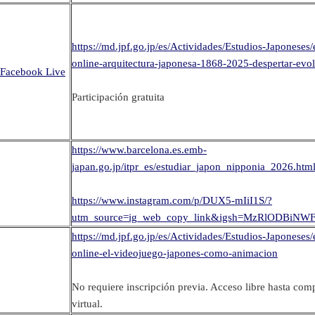
https://md.jpf.go.jp/es/Actividades/Estudios-Japoneses
online-arquitectura-japonesa-1868-2025-despertar-evo
Facebook Live
Participación gratuita
https://www.barcelona.es.emb-
japan.go.jp/itpr_es/estudiar_japon_nipponia_2026.htm
https://www.instagram.com/p/DUX5-mIiI1S/?
utm_source=ig_web_copy_link&igsh=MzRlODBiNW
https://md.jpf.go.jp/es/Actividades/Estudios-Japoneses
online-el-videojuego-japones-como-animacion
No requiere inscripción previa. Acceso libre hasta compl
virtual.