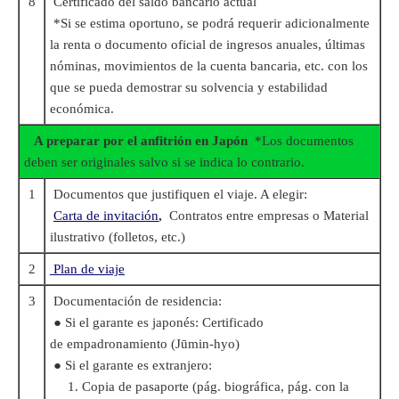
8
Certificado del saldo bancario actual
*Si se estima oportuno, se podrá requerir adicionalmente
la renta o documento oficial de ingresos anuales, últimas
nóminas, movimientos de la cuenta bancaria, etc. con los
que se pueda demostrar su solvencia y estabilidad
económica.
A preparar por el anfitrión en Japón
*Los documentos
deben ser originales salvo si se indica lo contrario.
1
Documentos que justifiquen el viaje. A elegir:
Carta de invitación
,
Contratos entre empresas o Material
ilustrativo (folletos, etc.)
2
Plan de viaje
3
Documentación de residencia:
● Si el garante es japonés: Certificado
de empadronamiento (Jūmin-hyo)
● Si el garante es extranjero:
1. Copia de pasaporte (pág. biográfica, pág. con la