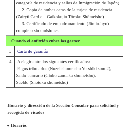
categoría de residencia y sellos de Inmigración de Japón)
2. Copia de ambas caras de la tarjeta de residencia
(Zairyū Card o Gaikokujin Tōroku Shōmeisho)
3. Certificado de empadronamiento (Jūmin-hyo)
completo sin omisiones
Cuando el anfitrión cubre los gastos:
3
Carta de garantía
4
A elegir entre los siguientes certificados:
Pagos tributarios (Nozei shomeisho Yo-shiki sono2),
Saldo bancario (Ginko zandaka shomeisho),
Sueldo (Shotoku shomeisho)
Horario y d
irección
de
la Sección Consular para solicitud y
recogida de visados
●
Horario: